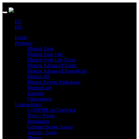
DE
EN
Home
Produkte
Flexion Twin
Flexion Twin Lite
Flexion Twin Lite Zoom
Flexion Advanced Zoom
Flexion Advanced SensorUnit
Flexion 3D
Flexion Exepto Audiologie
FlexionCam
Zubehör
Videogalerie
Unternehmen
CJ-OPTIK im Überblick
News / Presse
Produktion
German Design Award
Service / Team
Messen