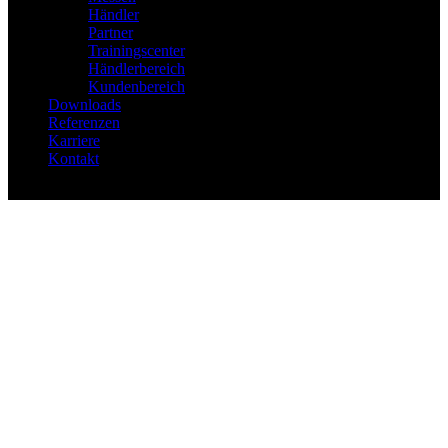
Händler
Partner
Trainingscenter
Händlerbereich
Kundenbereich
Downloads
Referenzen
Karriere
Kontakt